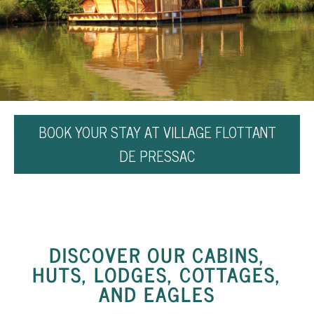
BOOK YOUR STAY AT VILLAGE FLOTTANT
DE PRESSAC
DISCOVER
OUR
CABINS
,
HUTS
,
LODGES
,
COTTAGES
,
AND
EAGLES