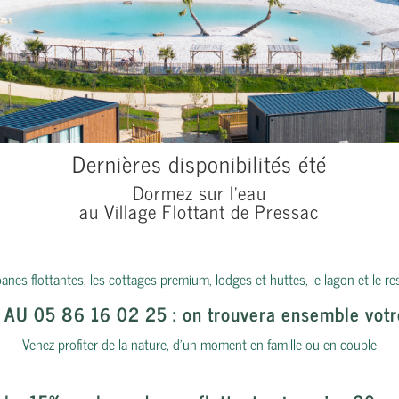
Chambre Parents / Enfants
Penderies
Terrasse couverte
Dernières disponibilités été
Dormez sur l’eau
Salon de jardin
au Village Flottant de Pressac
Draps de lit fournis
nes flottantes, les cottages premium, lodges et huttes, le lagon et le re
Serviettes de toilette
AU 05 86 16 02 25
: on trouvera ensemble votr
Venez profiter de la nature, d’un moment en famille ou en couple
Ménage en fin de séjour
option : 89€