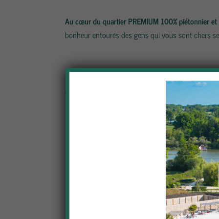
Au cœur du quartier PREMIUM 100% piétonnier et 
bonheur entourés des gens qui vous sont chers ser
Profitez de votre aventure insolite au maximum et a
directement dans votre cabane par nos skippers :
découvrez nos apéritifs VIP *****
:
En savoir +
découvrez nos
panier-repas :
En savoir +
*
Photos présentées non contractuelles
Équipements