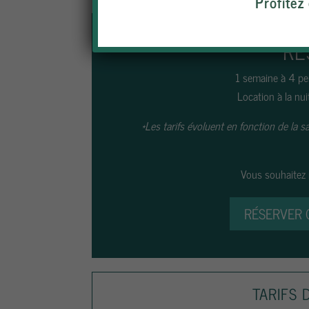
Profitez
RÉ
1 semaine à 4 pe
Location à la nui
*Les tarifs évoluent en fonction de la sa
Vous souhaitez 
RÉSERVER 
TARIFS 