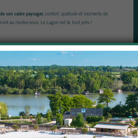
de son cadre paysager,
confort, quiétude et moments de
ont au rendez-vous. Le Lagon est là, tout près !
grémentez votre séjour de nos services VIP *****, livrés