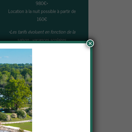
980€*
Location à la nuit possible à partir de
160€
*Les tarifs évoluent en fonction de la
saison : vacances scolaires,
×
juillet/août et semaine, week-end.
Vous souhaitez réserver cet
hébergement
RÉSERVER