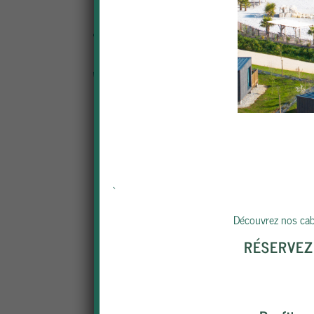
Salon
Coin repas
Cuisine équipée
Vaisselle fournie
`
Cafetière
Découvrez nos caba
Réfrigérateur / Congélateur
RÉSERVEZ 
Salle d'eau équipée