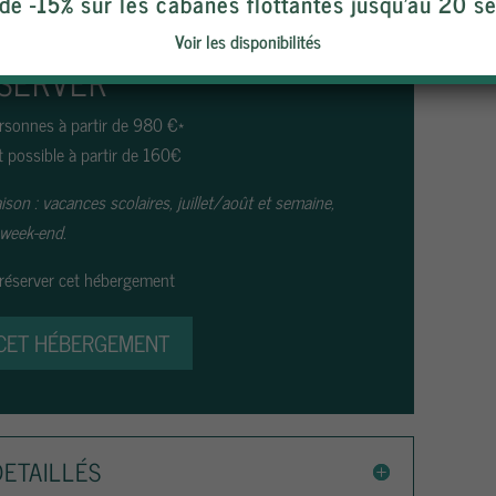
 de -15% sur les cabanes flottantes jusqu’au 20 
Voir les disponibilités
SERVER
rsonnes à partir de 980 €*
t possible à partir de 160€
ison : vacances scolaires, juillet/août et semaine,
week-end.
réserver cet hébergement
CET HÉBERGEMENT
DETAILLÉS