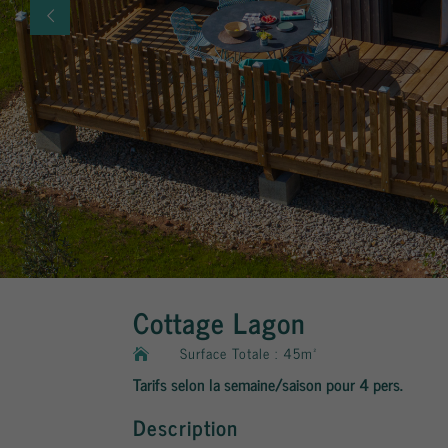
Cottage Lagon
Surface Totale : 45m²

Tarifs selon la semaine/saison pour 4 pers.
Description