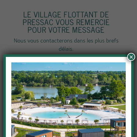
LE VILLAGE FLOTTANT DE
PRESSAC VOUS REMERCIE
POUR VOTRE MESSAGE
Nous vous contacterons dans les plus brefs
délais.
×
SUIVEZ-NOUS SUR LES
RÉSEAUX SOCIAUX