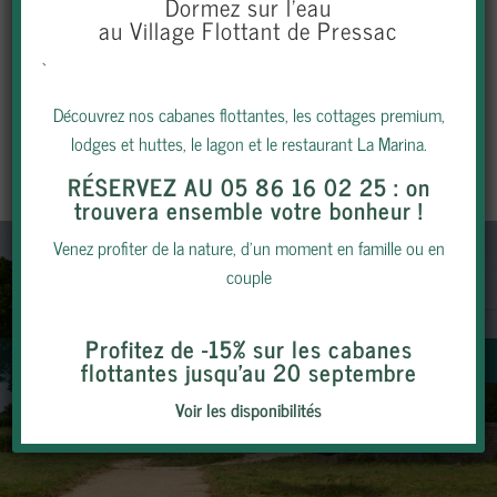
Dormez sur l’eau
peu plus de 100 personnes.
au Village Flottant de Pressac
Pour davantage d’informations, appelez-nous
`
au
05 86 16 02 25
ou au
06 78 35 85 38
Découvrez nos cabanes flottantes, les cottages premium,
lodges et huttes, le lagon et le restaurant La Marina.
TÉLÉCHARGER LA BROCHURE
RÉSERVEZ AU 05 86 16 02 25
: on
trouvera ensemble votre bonheur !
Venez profiter de la nature, d’un moment en famille ou en
couple
Profitez de -15% sur les cabanes
flottantes jusqu’au 20 septembre
Voir les disponibilités