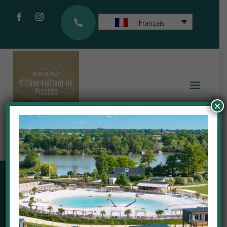
Français

×
NEWSLETTER