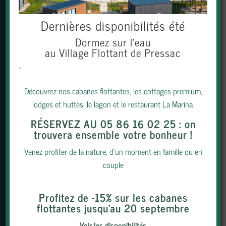
Dernières disponibilités été
Dormez sur l’eau
au Village Flottant de Pressac
S'INSCRIRE
`
Découvrez nos cabanes flottantes, les cottages premium,
TÉLÉCHARGER LA BROCHURE
lodges et huttes, le lagon et le restaurant La Marina.
RÉSERVEZ AU 05 86 16 02 25
: on
PARTENAIRES
|
INFOS PRATIQUES
|
MOYENS DE
trouvera ensemble votre bonheur !
PAIEMENT
|
ESPACE RH
|
ESPACE PRO
Venez profiter de la nature, d’un moment en famille ou en
couple
Profitez de -15% sur les cabanes
flottantes jusqu’au 20 septembre
MENTIONS LÉGALES
|
CGV
|
PROTECTION DES
Voir les disponibilités