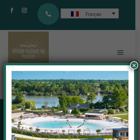
Français

×
NEWSLETTER