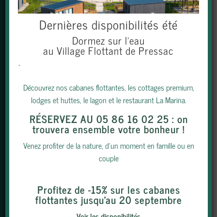
Dernières disponibilités été
Dormez sur l’eau
au Village Flottant de Pressac
S'INSCRIRE
`
Découvrez nos cabanes flottantes, les cottages premium,
TÉLÉCHARGER LA BROCHURE
lodges et huttes, le lagon et le restaurant La Marina.
RÉSERVEZ AU 05 86 16 02 25
: on
PARTENAIRES
|
INFOS PRATIQUES
|
MOYENS DE
trouvera ensemble votre bonheur !
PAIEMENT
|
ESPACE RH
|
ESPACE PRO
Venez profiter de la nature, d’un moment en famille ou en
couple
Profitez de -15% sur les cabanes
flottantes jusqu’au 20 septembre
MENTIONS LÉGALES
|
CGV
|
PROTECTION DES
Voir les disponibilités